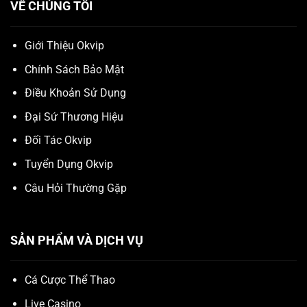
VỀ CHÚNG TÔI
Giới Thiệu Okvip
Chính Sách Bảo Mật
Điều Khoản Sử Dụng
Đại Sứ Thương Hiệu
Đối Tác Okvip
Tuyển Dụng Okvip
Câu Hỏi Thường Gặp
SẢN PHẨM VÀ DỊCH VỤ
Cá Cược Thể Thao
Live Casino