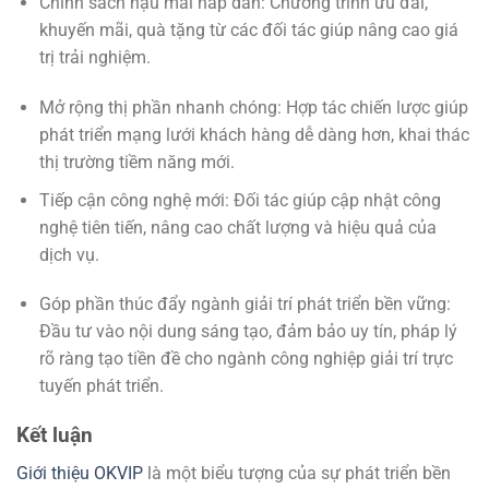
Chính sách hậu mãi hấp dẫn: Chương trình ưu đãi,
khuyến mãi, quà tặng từ các đối tác giúp nâng cao giá
trị trải nghiệm.
Mở rộng thị phần nhanh chóng: Hợp tác chiến lược giúp
phát triển mạng lưới khách hàng dễ dàng hơn, khai thác
thị trường tiềm năng mới.
Tiếp cận công nghệ mới: Đối tác giúp cập nhật công
nghệ tiên tiến, nâng cao chất lượng và hiệu quả của
dịch vụ.
Góp phần thúc đẩy ngành giải trí phát triển bền vững:
Đầu tư vào nội dung sáng tạo, đảm bảo uy tín, pháp lý
rõ ràng tạo tiền đề cho ngành công nghiệp giải trí trực
tuyến phát triển.
Kết luận
Giới thiệu OKVIP
là một biểu tượng của sự phát triển bền