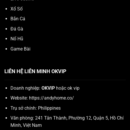
Xổ Số
Bắn Cá
Đá Gà
Nổ Hũ
Game Bài
LIÊN HỆ LIÊN MINH OKVIP
Doanh nghiệp:
OKVIP
hoặc ok vip
Website:
https://andyhome.co/
Trụ sở chính: Philippines
Văn phòng: 241 Tân Thành, Phường 12, Quận 5, Hồ Chí
Minh, Việt Nam