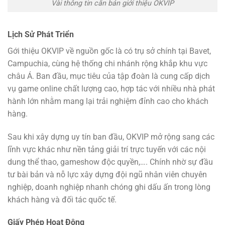
Vài thông tin căn bản giới thiệu OKVIP
Lịch Sử Phát Triển
Gới thiệu OKVIP về nguồn gốc là có trụ sở chính tại Bavet,
Campuchia, cùng hệ thống chi nhánh rộng khắp khu vực
châu Á. Ban đầu, mục tiêu của tập đoàn là cung cấp dịch
vụ game online chất lượng cao, hợp tác với nhiều nhà phát
hành lớn nhằm mang lại trải nghiệm đỉnh cao cho khách
hàng.
Sau khi xây dựng uy tín ban đầu, OKVIP mở rộng sang các
lĩnh vực khác như nền tảng giải trí trực tuyến với các nội
dung thể thao, gameshow độc quyền,…. Chính nhờ sự đầu
tư bài bản và nỗ lực xây dựng đội ngũ nhân viên chuyên
nghiệp, doanh nghiệp nhanh chóng ghi dấu ấn trong lòng
khách hàng và đối tác quốc tế.
Giấy Phép Hoạt Động