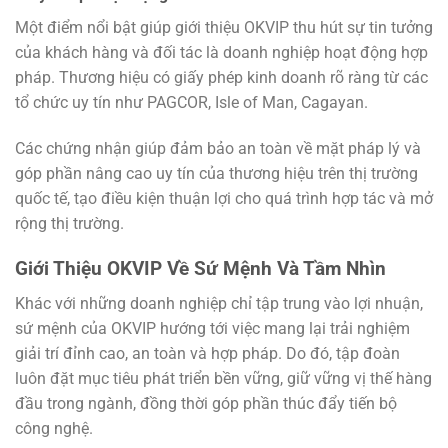
Một điểm nổi bật giúp giới thiệu OKVIP thu hút sự tin tưởng
của khách hàng và đối tác là doanh nghiệp hoạt động hợp
pháp. Thương hiệu có giấy phép kinh doanh rõ ràng từ các
tổ chức uy tín như PAGCOR, Isle of Man, Cagayan.
Các chứng nhận giúp đảm bảo an toàn về mặt pháp lý và
góp phần nâng cao uy tín của thương hiệu trên thị trường
quốc tế, tạo điều kiện thuận lợi cho quá trình hợp tác và mở
rộng thị trường.
Giới Thiệu OKVIP Về Sứ Mệnh Và Tầm Nhìn
Khác với những doanh nghiệp chỉ tập trung vào lợi nhuận,
sứ mệnh của OKVIP hướng tới việc mang lại trải nghiệm
giải trí đỉnh cao, an toàn và hợp pháp. Do đó, tập đoàn
luôn đặt mục tiêu phát triển bền vững, giữ vững vị thế hàng
đầu trong ngành, đồng thời góp phần thúc đẩy tiến bộ
công nghệ.