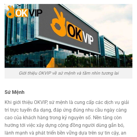
Giới thiệu OKVIP về sứ mệnh và tầm nhìn tương lai
Sứ Mệnh
Khi giới thiệu OKVIP, sứ mệnh là cung cấp các dịch vụ giải
trí trực tuyến đa dạng, đáp ứng đúng nhu cầu ngày càng
cao của khách hàng trong kỷ nguyên số. Nền tảng còn
hướng tới việc xây dựng cộng đồng người dùng gắn bó,
lành mạnh và phát triển bền vững dựa trên sự tin cậy, an