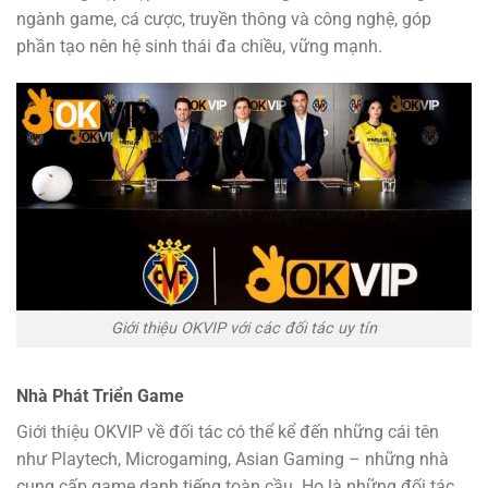
ngành game, cá cược, truyền thông và công nghệ, góp
phần tạo nên hệ sinh thái đa chiều, vững mạnh.
Giới thiệu OKVIP với các đối tác uy tín
Nhà Phát Triển Game
Giới thiệu OKVIP về đối tác có thể kể đến những cái tên
như Playtech, Microgaming, Asian Gaming – những nhà
cung cấp game danh tiếng toàn cầu. Họ là những đối tác