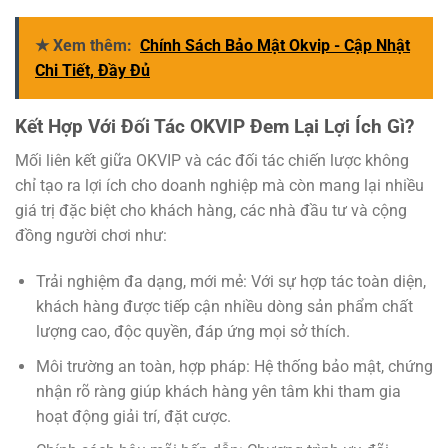
★ Xem thêm:
Chính Sách Bảo Mật Okvip - Cập Nhật
Chi Tiết, Đầy Đủ
Kết Hợp Với Đối Tác OKVIP Đem Lại Lợi Ích Gì?
Mối liên kết giữa OKVIP và các đối tác chiến lược không
chỉ tạo ra lợi ích cho doanh nghiệp mà còn mang lại nhiều
giá trị đặc biệt cho khách hàng, các nhà đầu tư và cộng
đồng người chơi như:
Trải nghiệm đa dạng, mới mẻ: Với sự hợp tác toàn diện,
khách hàng được tiếp cận nhiều dòng sản phẩm chất
lượng cao, độc quyền, đáp ứng mọi sở thích.
Môi trường an toàn, hợp pháp: Hệ thống bảo mật, chứng
nhận rõ ràng giúp khách hàng yên tâm khi tham gia
hoạt động giải trí, đặt cược.